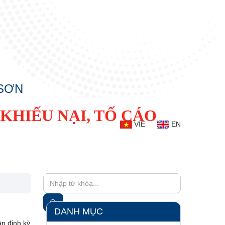
 SƠN
KHIẾU NẠI, TỐ CÁO
VIE
EN
DANH MỤC
ân định kỳ