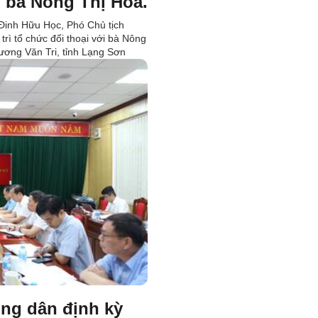
i bà Nông Thị Hoà.
 Đinh Hữu Học, Phó Chủ tịch
rì tổ chức đối thoại với bà Nông
ương Văn Tri, tỉnh Lạng Sơn
ông dân định kỳ