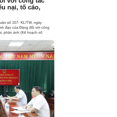
i với công tác
u nại, tố cáo,
luận số 107- KL/TW, ngày
ãnh đạo của Đảng đối với công
ghị, phản ánh (Kế hoạch số