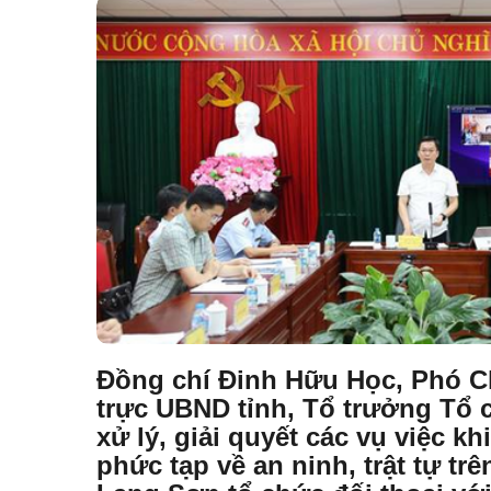
Đồng chí Đinh Hữu Học, Phó C
trực UBND tỉnh, Tổ trưởng Tổ c
xử lý, giải quyết các vụ việc kh
phức tạp về an ninh, trật tự trê