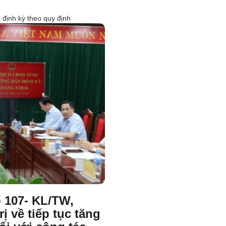
 định kỳ theo quy định
ố 107- KL/TW,
ị về tiếp tục tăng