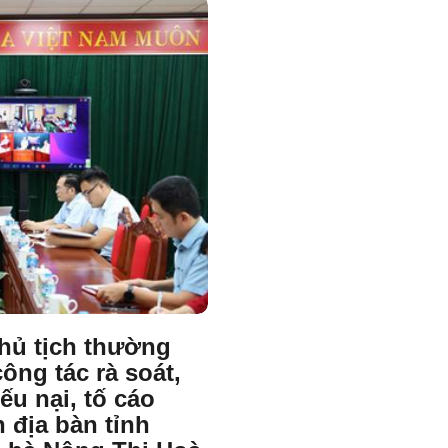
hủ tịch thường
ông tác rà soát,
iếu nại, tố cáo
n địa bàn tỉnh