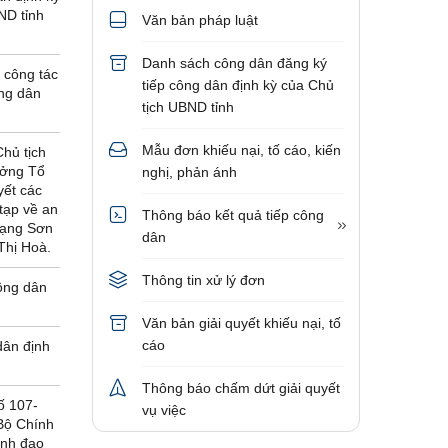
ND tỉnh
Văn bản pháp luật
Danh sách công dân đăng ký
 công tác
tiếp công dân định kỳ của Chủ
ông dân
tịch UBND tỉnh
Mẫu đơn khiếu nại, tố cáo, kiến
hủ tịch
ưởng Tổ
nghị, phản ánh
yết các
 tạp về an
Thông báo kết quả tiếp công
 Lạng Sơn
dân
Thị Hoà.
Thông tin xử lý đơn
công dân
Văn bản giải quyết khiếu nại, tố
cáo
dân định
Thông báo chấm dứt giải quyết
ố 107-
vụ việc
Bộ Chính
lãnh đạo