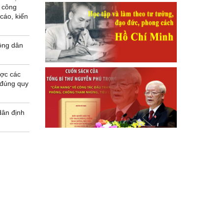
p công
 cáo, kiến
công dân
ược các
 đúng quy
dân định