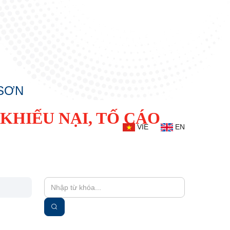
 SƠN
KHIẾU NẠI, TỐ CÁO
VIE
EN