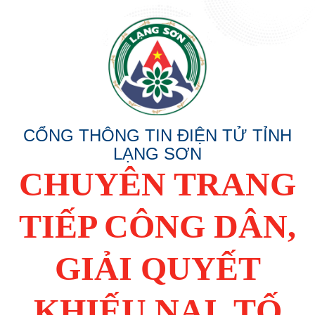
CỔNG THÔNG TIN ĐIỆN TỬ TỈNH
LẠNG SƠN
CHUYÊN TRANG
TIẾP CÔNG DÂN,
GIẢI QUYẾT
KHIẾU NẠI, TỐ