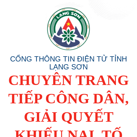
CỔNG THÔNG TIN ĐIỆN TỬ TỈNH
LẠNG SƠN
CHUYÊN TRANG
TIẾP CÔNG DÂN,
GIẢI QUYẾT
KHIẾU NẠI, TỐ