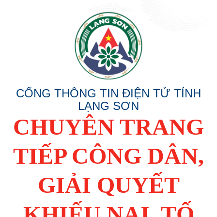
CỔNG THÔNG TIN ĐIỆN TỬ TỈNH
LẠNG SƠN
CHUYÊN TRANG
TIẾP CÔNG DÂN,
GIẢI QUYẾT
KHIẾU NẠI, TỐ