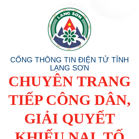
CỔNG THÔNG TIN ĐIỆN TỬ TỈNH
LẠNG SƠN
CHUYÊN TRANG
TIẾP CÔNG DÂN,
GIẢI QUYẾT
KHIẾU NẠI, TỐ