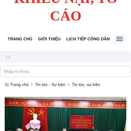
CÁO
TRANG CHỦ
GIỚI THIỆU
LỊCH TIẾP CÔNG DÂN
TIN TỨ
Toggl
naviga
:
:
Trang chủ
Tin tức - Sự kiện
Tin tức, sự kiện