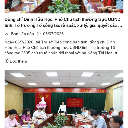
Đồng chí Đinh Hữu Học, Phó Chủ tịch thường trực UBND
tỉnh, Tổ trưởng Tổ công tác rà soát, xử lý, giải quyết các vụ
việc khiếu nại, tố cáo phức tạp về an ninh, trật tự trên địa
Ban tiếp dân
06/07/2026
bàn tỉnh Lạng Sơn tổ chức đối thoại với bà Nông Thị Hoà.
Ngày 03/7/2026, tại Trụ sở Tiếp công dân tỉnh, đồng chí Đinh
Hữu Học, Phó Chủ tịch thường trực UBND tỉnh, Tổ trưởng Tổ
công tác 2305 chủ trì tổ chức đối thoại với bà Nông Thị Hoà, trú
tại nhà số 74, đường Phai Luông, phường Lương Văn Tri, tỉnh
Đọc thêm
Lạng ...