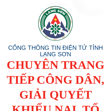
CỔNG THÔNG TIN ĐIỆN TỬ TỈNH
LẠNG SƠN
CHUYÊN TRANG
TIẾP CÔNG DÂN,
GIẢI QUYẾT
KHIẾU NẠI, TỐ