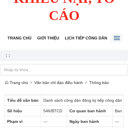
CÁO
TRANG CHỦ
GIỚI THIỆU
LỊCH TIẾP CÔNG DÂN
TIN TỨ
Toggl
naviga
:
:
Trang chủ
Văn bản chỉ đạo điều hành
Thông báo
Tiêu đề văn bản
Danh sách công dân đăng ký tiếp công dân đị
Số hiệu
546/BTCD
Cơ quan ban hành
Ban Ti
Phạm vi
---
Ngày ban hành
---