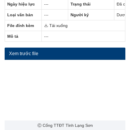
Ngày hiệu lực
---
Trạng thái
Đã có h
Loại văn bản
---
Người ký
Dương 
File đính kèm
Tải xuống
Mô tả
---
Xem trước file
Ⓒ Cổng TTĐT Tỉnh Lạng Sơn