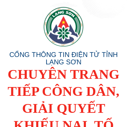
CỔNG THÔNG TIN ĐIỆN TỬ TỈNH
LẠNG SƠN
CHUYÊN TRANG
TIẾP CÔNG DÂN,
GIẢI QUYẾT
KHIẾU NẠI, TỐ