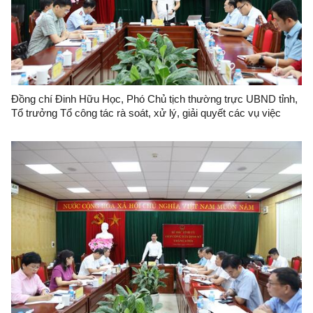
Đồng chí Đinh Hữu Học, Phó Chủ tịch thường trực UBND tỉnh,
Tổ trưởng Tổ công tác rà soát, xử lý, giải quyết các vụ việc
khiếu nại, tố cáo phức tạp về an ninh, trật tự trên địa bàn tỉnh
Lạng Sơn tổ chức đối thoại với bà Nông Thị Hoà.