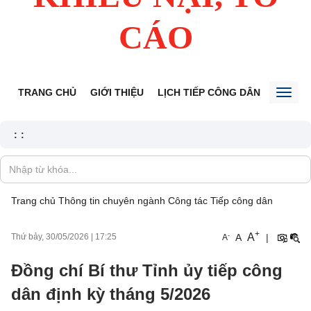
CÁO
TRANG CHỦ
GIỚI THIỆU
LỊCH TIẾP CÔNG DÂN
TIN TỨ
Toggl
naviga
:
:
Trang chủ
Thông tin chuyên ngành
Công tác Tiếp công dân
+
A
-
A
|
Thứ bảy, 30/05/2026
|
17:25
A
Đồng chí Bí thư Tỉnh ủy tiếp công
dân định kỳ tháng 5/2026