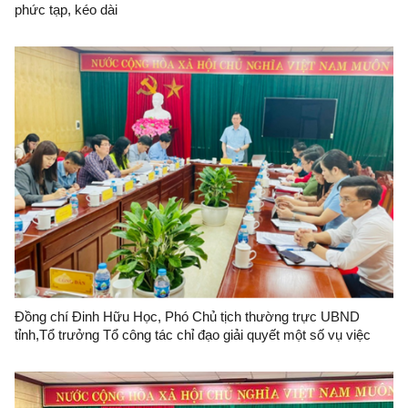
phức tạp, kéo dài
Đồng chí Đinh Hữu Học, Phó Chủ tịch thường trực UBND
tỉnh,Tổ trưởng Tổ công tác chỉ đạo giải quyết một số vụ việc
khiếu nại, tố cáo đông người, phức tạp, kéo dài tổ chức đối
thoại với gia đình ông Trần Ngọc Sơn.