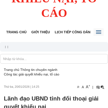
CÁO
TRANG CHỦ
GIỚI THIỆU
LỊCH TIẾP CÔNG DÂN
TIN TỨ
Toggl
naviga
:
:
Trang chủ
Thông tin chuyên ngành
Công tác giải quyết khiếu nại, tố cáo
+
A
-
A
|
Thứ ba, 20/01/2026
|
14:25
A
Lãnh đạo UBND tỉnh đối thoại giải
quyết khiếu nại