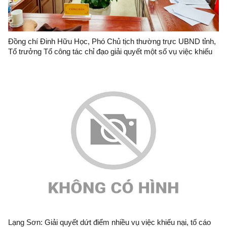
Đồng chí Đinh Hữu Học, Phó Chủ tịch thường trực UBND tỉnh,
Tổ trưởng Tổ công tác chỉ đạo giải quyết một số vụ việc khiếu
nại, tố cáo đông người, phức tạp, kéo dài tổ chức đối thoại với
bà Đinh Thị Hiến.
Lạng Sơn: Giải quyết dứt điểm nhiều vụ việc khiếu nại, tố cáo