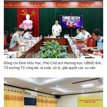
Đồng chí Đinh Hữu Học, Phó Chủ tịch thường trực UBND tỉnh,
Tổ trưởng Tổ công tác rà soát, xử lý, giải quyết các vụ việc
khiếu nại, tố cáo phức tạp về an ninh, trật tự trên địa bàn tỉnh
Lạng Sơn tổ chức đối thoại với bà Nông Thị Hoà.