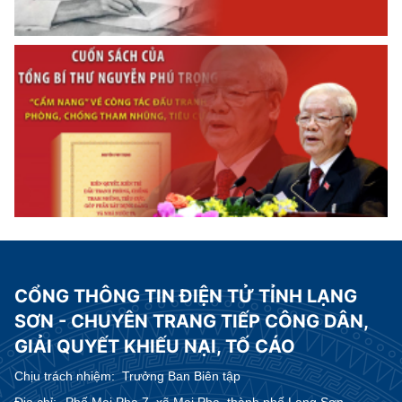
CỔNG THÔNG TIN ĐIỆN TỬ TỈNH LẠNG
SƠN - CHUYÊN TRANG TIẾP CÔNG DÂN,
GIẢI QUYẾT KHIẾU NẠI, TỐ CÁO
Chịu trách nhiệm:
Trưởng Ban Biên tập
Địa chỉ:
Phố Mai Pha 7, xã Mai Pha, thành phố Lạng Sơn