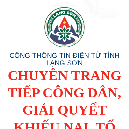
CỔNG THÔNG TIN ĐIỆN TỬ TỈNH
LẠNG SƠN
CHUYÊN TRANG
TIẾP CÔNG DÂN,
GIẢI QUYẾT
KHIẾU NẠI, TỐ