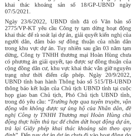
khai thác khoáng sản số 18/GP-UBND ngày
07/5/2021.
Ngày 23/6/2022, UBND tỉnh đã có Văn bản số
2775/VP-KT yêu cầu Công ty tạm dừng hoạt động
khai thác để rà soát lại dự án, giải quyết kiến nghị của
người dân, đảm bảo sự đồng thuận của nhân dân
trong khu vực dự án. Tuy nhiên sau gần 03 năm tạm
dừng, Công ty TNHH thương mại Hoàn Hùng chưa
có phương án giải quyết, tạo được sự đồng thuận của
cộng đồng dân cư, khu vực khai thác vẫn giữ nguyên
trạng như thời điểm cấp phép. Ngày 20/9/2022,
UBND tỉnh ban hành Thông báo số 515/TB-UBND
thông báo kết luận của Chủ tịch UBND tỉnh tại cuộc
họp giao ban Chủ tịch, Phó Chủ tịch UBND tỉnh,
trong đó yêu cầu: “
Trường
hợp qua tuyên truyền, vận
động vẫn không được sự ủng hộ của Nhân dân, đề
nghị Công ty TNHH Thương mại Hoàn Hùng chủ
động thực hiện thủ tục để chấm dứt hoạt động dự án,
trả lại Giấy phép khai thác khoáng sản theo quy
định
”. Đến nay dự án dự án chưa đi vào hoạt động do