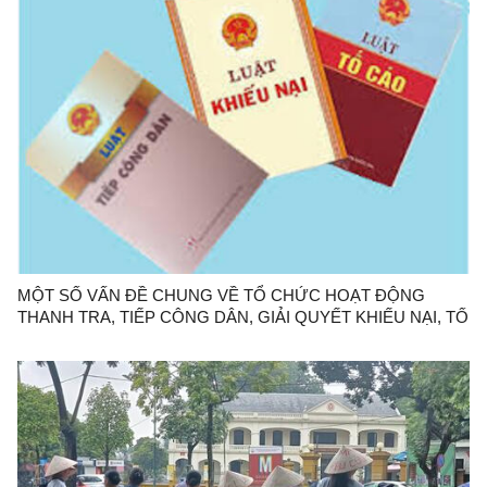
MỘT SỐ VẤN ĐỀ CHUNG VỀ TỔ CHỨC HOẠT ĐỘNG
THANH TRA, TIẾP CÔNG DÂN, GIẢI QUYẾT KHIẾU NẠI, TỐ
CÁO Ở CẤP HUYỆN