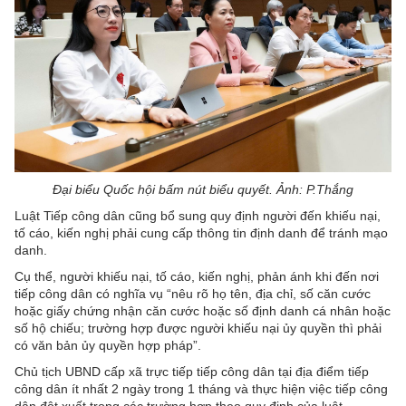
Đại biểu Quốc hội bấm nút biểu quyết. Ảnh: P.Thắng
Luật Tiếp công dân cũng bổ sung quy định người đến khiếu nại,
tố cáo, kiến nghị phải cung cấp thông tin định danh để tránh mạo
danh.
Cụ thể, người khiếu nại, tố cáo, kiến nghị, phản ánh khi đến nơi
tiếp công dân có nghĩa vụ “nêu rõ họ tên, địa chỉ, số căn cước
hoặc giấy chứng nhận căn cước hoặc số định danh cá nhân hoặc
số hộ chiếu; trường hợp được người khiếu nại ủy quyền thì phải
có văn bản ủy quyền hợp pháp”.
Chủ tịch UBND cấp xã trực tiếp tiếp công dân tại địa điểm tiếp
công dân ít nhất 2 ngày trong 1 tháng và thực hiện việc tiếp công
dân đột xuất trong các trường hợp theo quy định của luật.