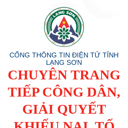
CỔNG THÔNG TIN ĐIỆN TỬ TỈNH
LẠNG SƠN
CHUYÊN TRANG
TIẾP CÔNG DÂN,
GIẢI QUYẾT
KHIẾU NẠI, TỐ