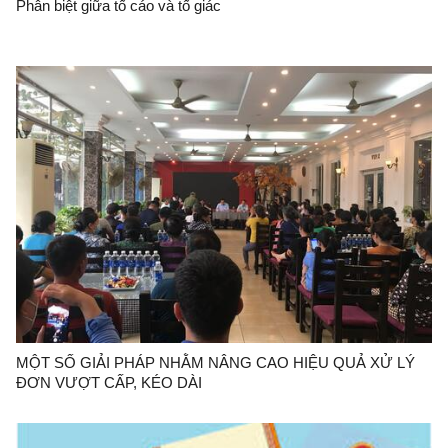
Phân biệt giữa tố cáo và tố giác
MỘT SỐ GIẢI PHÁP NHẰM NÂNG CAO HIỆU QUẢ XỬ LÝ
ĐƠN VƯỢT CẤP, KÉO DÀI