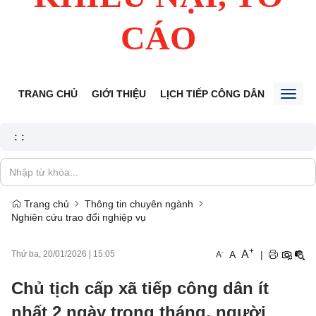
CÁO
TRANG CHỦ
GIỚI THIỆU
LỊCH TIẾP CÔNG DÂN
TIN TỨ
Toggl
naviga
:
:
Trang chủ
Thông tin chuyên ngành
Nghiên cứu trao đổi nghiệp vụ
+
A
-
A
|
Thứ ba, 20/01/2026
|
15:05
A
Chủ tịch cấp xã tiếp công dân ít
nhất 2 ngày trong tháng, người