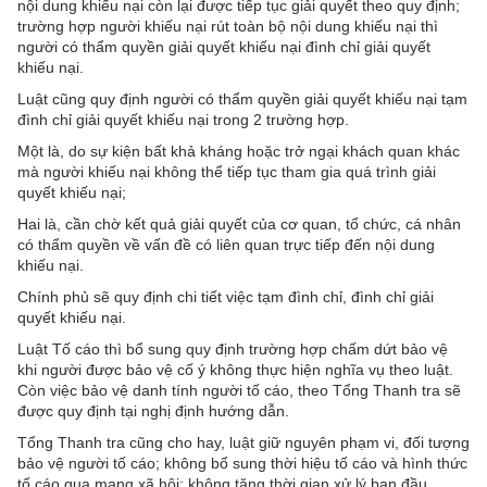
nội dung khiếu nại còn lại được tiếp tục giải quyết theo quy định;
trường hợp người khiếu nại rút toàn bộ nội dung khiếu nại thì
người có thẩm quyền giải quyết khiếu nại đình chỉ giải quyết
khiếu nại.
Luật cũng quy định người có thẩm quyền giải quyết khiếu nại tạm
đình chỉ giải quyết khiếu nại trong 2 trường hợp.
Một là, do sự kiện bất khả kháng hoặc trở ngại khách quan khác
mà người khiếu nại không thể tiếp tục tham gia quá trình giải
quyết khiếu nại;
Hai là, cần chờ kết quả giải quyết của cơ quan, tổ chức, cá nhân
có thẩm quyền về vấn đề có liên quan trực tiếp đến nội dung
khiếu nại.
Chính phủ sẽ quy định chi tiết việc tạm đình chỉ, đình chỉ giải
quyết khiếu nại.
Luật Tố cáo thì bổ sung quy định trường hợp chấm dứt bảo vệ
khi người được bảo vệ cố ý không thực hiện nghĩa vụ theo luật.
Còn việc bảo vệ danh tính người tố cáo, theo Tổng Thanh tra sẽ
được quy định tại nghị định hướng dẫn.
Tổng Thanh tra cũng cho hay, luật giữ nguyên phạm vi, đối tượng
bảo vệ người tố cáo; không bổ sung thời hiệu tố cáo và hình thức
tố cáo qua mạng xã hội; không tăng thời gian xử lý ban đầu