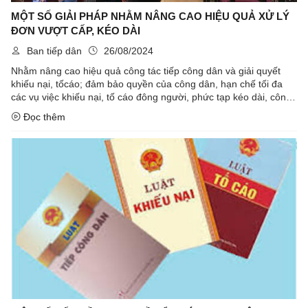
MỘT SỐ GIẢI PHÁP NHẰM NÂNG CAO HIỆU QUẢ XỬ LÝ
ĐƠN VƯỢT CẤP, KÉO DÀI
Ban tiếp dân
26/08/2024
Nhằm nâng cao hiệu quả công tác tiếp công dân và giải quyết
khiếu nại, tốcáo; đảm bảo quyền của công dân, hạn chế tối đa
các vụ việc khiếu nại, tố cáo đông người, phức tạp kéo dài, công
dân tập trung tới các cơ quan Trung ương tại Hà Nội, trong ...
Đọc thêm