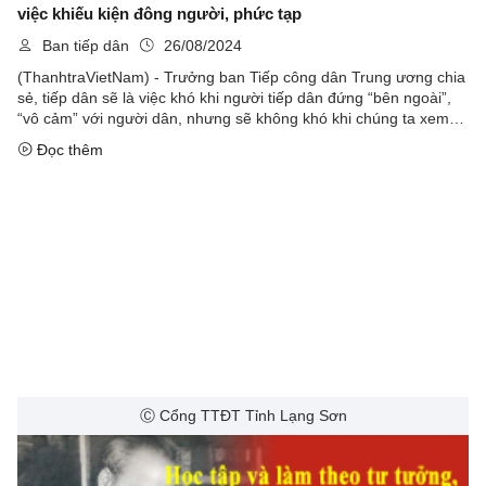
việc khiếu kiện đông người, phức tạp
Ban tiếp dân
26/08/2024
(ThanhtraVietNam) - Trưởng ban Tiếp công dân Trung ương chia
sẻ, tiếp dân sẽ là việc khó khi người tiếp dân đứng “bên ngoài”,
“vô cảm” với người dân, nhưng sẽ không khó khi chúng ta xem
đó như là việc của mình, đặt mình vào vị trí người dân, biết ...
Đọc thêm
Ⓒ Cổng TTĐT Tỉnh Lạng Sơn