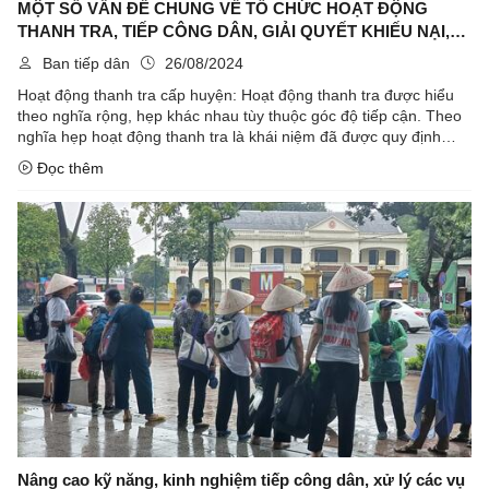
MỘT SỐ VẤN ĐỀ CHUNG VỀ TỔ CHỨC HOẠT ĐỘNG
THANH TRA, TIẾP CÔNG DÂN, GIẢI QUYẾT KHIẾU NẠI,
TỐ CÁO Ở CẤP HUYỆN
Ban tiếp dân
26/08/2024
Hoạt động thanh tra cấp huyện: Hoạt động thanh tra được hiểu
theo nghĩa rộng, hẹp khác nhau tùy thuộc góc độ tiếp cận. Theo
nghĩa hẹp hoạt động thanh tra là khái niệm đã được quy định
trong Luật Thanh tra năm 2010 là: xem xét, đánh giá, xử lý theo
Đọc thêm
...
Nâng cao kỹ năng, kinh nghiệm tiếp công dân, xử lý các vụ