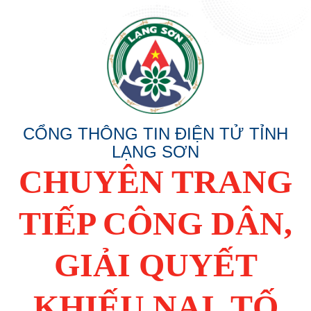
CỔNG THÔNG TIN ĐIỆN TỬ TỈNH
LẠNG SƠN
CHUYÊN TRANG
TIẾP CÔNG DÂN,
GIẢI QUYẾT
KHIẾU NẠI, TỐ