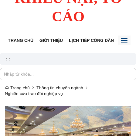
CÁO
TRANG CHỦ
GIỚI THIỆU
LỊCH TIẾP CÔNG DÂN
TIN TỨ
Toggl
naviga
:
:
Trang chủ
Thông tin chuyên ngành
Nghiên cứu trao đổi nghiệp vụ