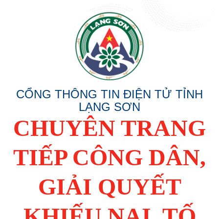
CỔNG THÔNG TIN ĐIỆN TỬ TỈNH
LẠNG SƠN
CHUYÊN TRANG
TIẾP CÔNG DÂN,
GIẢI QUYẾT
KHIẾU NẠI, TỐ