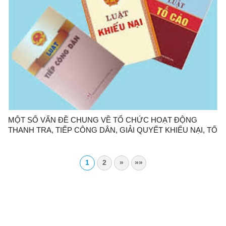
MỘT SỐ VẤN ĐỀ CHUNG VỀ TỔ CHỨC HOẠT ĐỘNG
THANH TRA, TIẾP CÔNG DÂN, GIẢI QUYẾT KHIẾU NẠI, TỐ
CÁO Ở CẤP HUYỆN
1
2
»
»»