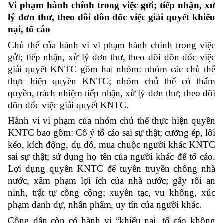
Vi phạm hành chính trong việc gửi; tiếp nhận, xử
lý đơn thư, theo dõi đôn đốc việc giải quyết khiếu
nại, tố cáo
Chủ thể của hành vi
vi phạm hành chính trong việc
gửi; tiếp nhận, xử lý đơn thư, theo dõi đôn đốc việc
giải quyết KNTC gồm hai nhóm: nhóm các chủ thể
thực hiện quyền KNTC; nhóm chủ thể có thẩm
quyền, trách nhiệm tiếp nhận, xử lý đơn thư; theo dõi
đôn đốc việc giải quyết KNTC.
Hành vi vi phạm của nhóm chủ thể thực hiện quyền
KNTC bao gồm: Cố ý tố cáo sai sự thật; cưỡng ép, lôi
kéo, kích động, dụ dỗ, mua chuộc người khác KNTC
sai sự thật; sử dụng họ tên của người khác để tố cáo.
Lợi dụng quyền KNTC để tuyên truyền chống nhà
nước, xâm phạm lợi ích của nhà nước; gây rối an
ninh, trật tự công cộng; xuyên tạc, vu khống, xúc
phạm danh dự, nhân phẩm, uy tín của người khác.
Công dân còn có hành vi “khiếu nại, tố cáo không