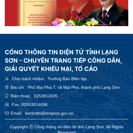
CỔNG THÔNG TIN ĐIỆN TỬ TỈNH LẠNG
SƠN - CHUYÊN TRANG TIẾP CÔNG DÂN,
GIẢI QUYẾT KHIẾU NẠI, TỐ CÁO
Chịu trách nhiệm:
Trưởng Ban Biên tập
Địa chỉ:
Phố Mai Pha 7, xã Mai Pha, thành phố Lạng Sơn
Điện thoại:
0253812605
Fax:
02053814698
Email:
bantcdls@langson.gov.vn
Copyright Ⓒ Cổng thông tin điện tử tỉnh Lạng Sơn. All Rights
Reserved