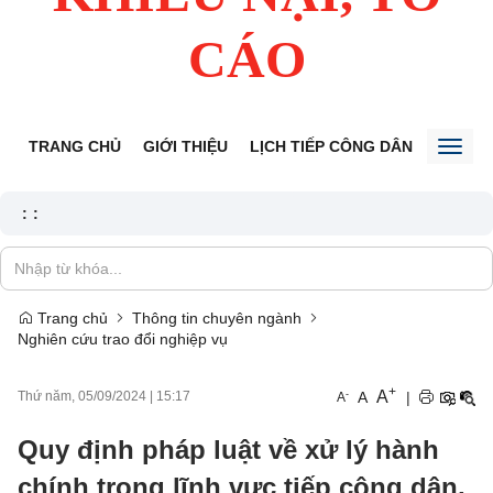
CÁO
TRANG CHỦ
GIỚI THIỆU
LỊCH TIẾP CÔNG DÂN
TIN TỨ
Toggl
naviga
:
:
Trang chủ
Thông tin chuyên ngành
Nghiên cứu trao đổi nghiệp vụ
+
A
-
A
|
Thứ năm, 05/09/2024
|
15:17
A
Quy định pháp luật về xử lý hành
chính trong lĩnh vực tiếp công dân,