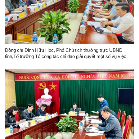
Đồng chí Đinh Hữu Học, Phó Chủ tịch thường trực UBND
tỉnh,Tổ trưởng Tổ công tác chỉ đạo giải quyết một số vụ việc
khiếu nại, tố cáo đông người, phức tạp, kéo dài tổ chức đối
thoại với gia đình ông Trần Ngọc Sơn.