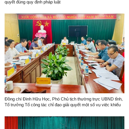
quyết đúng quy định pháp luật
Đồng chí Đinh Hữu Học, Phó Chủ tịch thường trực UBND tỉnh,
Tổ trưởng Tổ công tác chỉ đạo giải quyết một số vụ việc khiếu
nại, tố cáo đông người, phức tạp, kéo dài tổ chức đối thoại với
bà Đinh Thị Hiến.