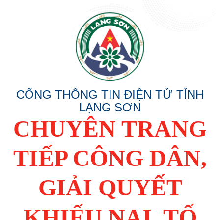
CỔNG THÔNG TIN ĐIỆN TỬ TỈNH
LẠNG SƠN
CHUYÊN TRANG
TIẾP CÔNG DÂN,
GIẢI QUYẾT
KHIẾU NẠI, TỐ