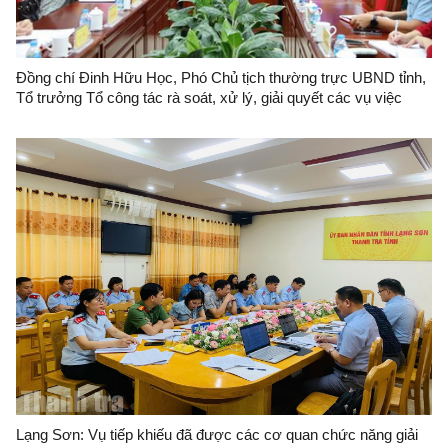
Đồng chí Đinh Hữu Học, Phó Chủ tịch thường trực UBND tỉnh,
Tổ trưởng Tổ công tác rà soát, xử lý, giải quyết các vụ việc
khiếu nại, tố cáo phức tạp về an ninh, trật tự trên địa bàn tỉnh
Lạng Sơn tổ chức đối thoại với bà Nông Thị Hoà.
Lạng Sơn: Vụ tiếp khiếu đã được các cơ quan chức năng giải