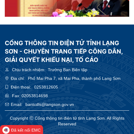
CỔNG THÔNG TIN ĐIỆN TỬ TỈNH LẠNG
SƠN - CHUYÊN TRANG TIẾP CÔNG DÂN,
GIẢI QUYẾT KHIẾU NẠI, TỐ CÁO
Chịu trách nhiệm:
Trưởng Ban Biên tập
Địa chỉ:
Phố Mai Pha 7, xã Mai Pha, thành phố Lạng Sơn
Điện thoại:
0253812605
Fax:
02053814698
Email:
bantcdls@langson.gov.vn
Copyright Ⓒ Cổng thông tin điện tử tỉnh Lạng Sơn. All Rights
Reserved
Đã kết nối EMC