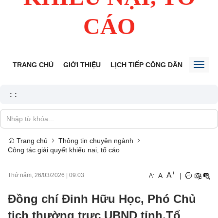
CÁO
TRANG CHỦ
GIỚI THIỆU
LỊCH TIẾP CÔNG DÂN
TIN TỨ
Toggl
naviga
:
:
Trang chủ
Thông tin chuyên ngành
Công tác giải quyết khiếu nại, tố cáo
+
A
-
A
|
Thứ năm, 26/03/2026
|
09:03
A
Đồng chí Đinh Hữu Học, Phó Chủ
tịch thường trực UBND tỉnh,Tổ