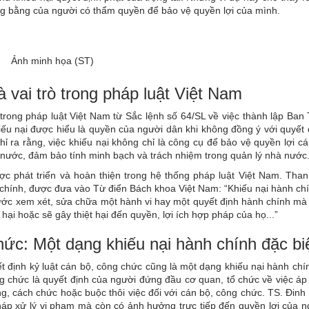
ông bằng của người có thẩm quyền để bảo vệ quyền lợi của mình.
Ảnh minh họa (ST)
à vai trò trong pháp luật Việt Nam
 trong pháp luật Việt Nam từ Sắc lệnh số 64/SL về việc thành lập Ban
hiếu nại được hiểu là quyền của người dân khi không đồng ý với quyết
ỉ ra rằng, việc khiếu nại không chỉ là công cụ để bảo vệ quyền lợi c
 nước, đảm bảo tính minh bạch và trách nhiệm trong quản lý nhà nước
ược phát triển và hoàn thiện trong hệ thống pháp luật Việt Nam. Than
chính, được đưa vào Từ điển Bách khoa Việt Nam: “Khiếu nại hành chí
ớc xem xét, sửa chữa một hành vi hay một quyết định hành chính mà 
hại hoặc sẽ gây thiệt hại đến quyền, lợi ích hợp pháp của họ...”
hức: Một dạng khiếu nại hành chính đặc bi
ết định kỷ luật cán bộ, công chức cũng là một dạng khiếu nại hành ch
ông chức là quyết định của người đứng đầu cơ quan, tổ chức về việc á
ng, cách chức hoặc buộc thôi việc đối với cán bộ, công chức. TS. Đin
háp xử lý vi phạm mà còn có ảnh hưởng trực tiếp đến quyền lợi của n