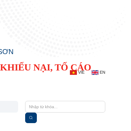
 SƠN
KHIẾU NẠI, TỐ CÁO
VIE
EN