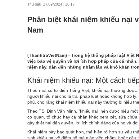
Thứ sáu, 27/09/2024
|
10:17
Phân biệt khái niệm khiếu nại v
Nam
(ThanhtraVietNam) - Trong hệ thống pháp luật Việt N
việc bảo vệ quyền và lợi ích hợp pháp của cá nhân,
niệm này, dẫn đến những nhầm lẫn và khó khăn trong
Khái niệm khiếu nại: Một cách tiế
Theo một số từ điển Tiếng Việt, khiếu nại thường được
người khiếu nại cho là trái pháp luật hoặc không hợp l
phủ, cho rằng khái niệm khiếu nại này thường bị hiểu theo
Theo TS. Đinh Văn Minh, "khiếu nại" nên được hiểu một 
cơ quan, tổ chức hay cá nhân khác xem xét, sửa chữa l
gây thiệt hại đến quyền, lợi ích chính đáng của họ và đòi
Khái niệm này bao quát hơn, thể hiện rõ hơn sự yếu thế
sinh khiếu nại về điểm số mà giáo viên chấm, hoặc cầu t