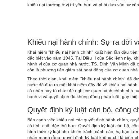
khiếu nại thường ở vị trí yếu hơn và phải dựa vào sự c
Khiếu nại hành chính: Sự ra đời v
Khái niệm "khiếu nại hành chính" xuất hiện lần đầu tiên
đặc biệt vào năm 1945. Tại Điều II của Sắc lệnh này, k
hành vi của cơ quan nhà nước. TS. Đinh Văn Minh đã ch
còn là phương tiện giám sát hoạt động của cơ quan nhà
Theo thời gian, khái niệm "khiếu nại hành chính" đã đ
nước đã đưa ra một khái niệm đầy đủ về khiếu nại hành 
cá nhân hay tổ chức đề nghị cơ quan hành chính nhà nư
hành vi và quyết định đó không đúng pháp luật, gây thiệt 
Quyết định kỷ luật cán bộ, công c
Bên cạnh việc khiếu nại các quyết định hành chính, quy
có tính chất đặc thù hơn. Quyết định kỷ luật cán bộ, c
hình thức kỷ luật như khiển trách, cảnh cáo, hạ bậc lươ
nhấn mạnh rằng, quyết định kỷ luật không chỉ là biện p