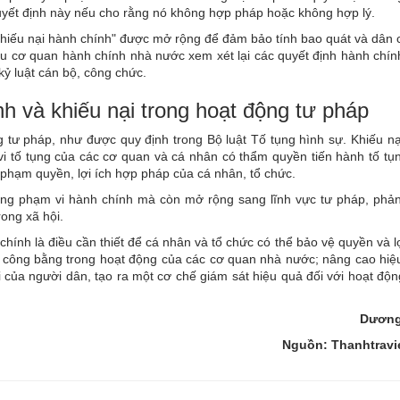
quyết định này nếu cho rằng nó không hợp pháp hoặc không hợp lý.
khiếu nại hành chính" được mở rộng để đảm bảo tính bao quát và dân 
ầu cơ quan hành chính nhà nước xem xét lại các quyết định hành chính
ỷ luật cán bộ, công chức.
nh và khiếu nại trong hoạt động tư pháp
g tư pháp, như được quy định trong Bộ luật Tố tụng hình sự. Khiếu nạ
vi tố tụng của các cơ quan và cá nhân có thẩm quyền tiến hành tố tụ
m phạm quyền, lợi ích hợp pháp của cá nhân, tổ chức.
rong phạm vi hành chính mà còn mở rộng sang lĩnh vực tư pháp, phản
ong xã hội.
chính là điều cần thiết để cá nhân và tổ chức có thể bảo vệ quyền và l
 công bằng trong hoạt động của các cơ quan nhà nước; nâng cao hiệ
i của người dân, tạo ra một cơ chế giám sát hiệu quả đối với hoạt độ
Dương
Nguồn: Thanhtravi