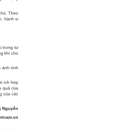
chủ. Theo
, hành vi
i trong tư
ng khi cho
 ánh tính
ợi ích hợp
u quả của
ng của các
 Nguyễn
etnam.vn