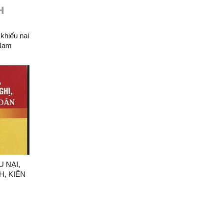
 khiếu nại
 Nam
 NẠI,
, KIẾN