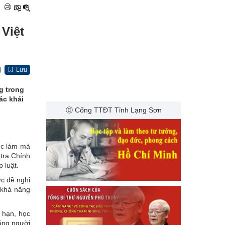
|
 Việt
Lưu
g trong
ác khái
Ⓒ Cổng TTĐT Tỉnh Lạng Sơn
ệc làm mà
 tra Chính
 luật.
ức đề nghị
 khả năng
g hạn, học
rằng người