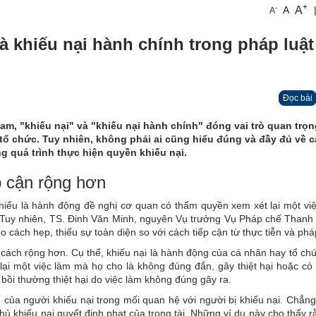
+
A
-
A
A
à khiếu nại hành chính trong pháp luật
Đọc bài
am, "khiếu nại" và "khiếu nại hành chính" đóng vai trò quan trọn
 tổ chức. Tuy nhiên, không phải ai cũng hiểu đúng và đầy đủ về c
 quá trình thực hiện quyền khiếu nại.
p cận rộng hơn
 hiểu là hành động đề nghị cơ quan có thẩm quyền xem xét lại một vi
ý. Tuy nhiên, TS. Đinh Văn Minh, nguyên Vụ trưởng Vụ Pháp chế Thanh
 cách hẹp, thiếu sự toàn diện so với cách tiếp cận từ thực tiễn và pháp
cách rộng hơn. Cụ thể, khiếu nại là hành động của cá nhân hay tổ ch
ại một việc làm mà họ cho là không đúng đắn, gây thiệt hại hoặc có
 bồi thường thiệt hại do việc làm không đúng gây ra.
 của người khiếu nại trong mối quan hệ với người bị khiếu nại. Chẳn
hủ khiếu nại quyết định phạt của trọng tài. Những ví dụ này cho thấy 