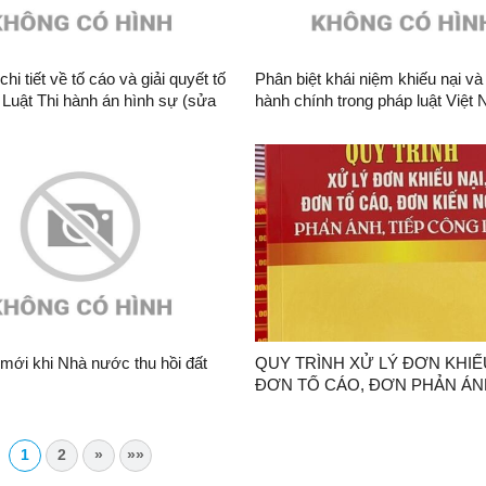
hi tiết về tố cáo và giải quyết tố
Phân biệt khái niệm khiếu nại và
 Luật Thi hành án hình sự (sửa
hành chính trong pháp luật Việt
mới khi Nhà nước thu hồi đất
QUY TRÌNH XỬ LÝ ĐƠN KHIẾU
ĐƠN TỐ CÁO, ĐƠN PHẢN ÁNH
NGHỊ (TIẾP THEO VÀ HẾT)
1
2
»
»»