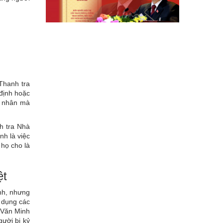
 Thanh tra
 định hoặc
á nhân mà
.
h tra Nhà
nh là việc
họ cho là
ệt
ính, nhưng
p dụng các
h Văn Minh
gười bị kỷ