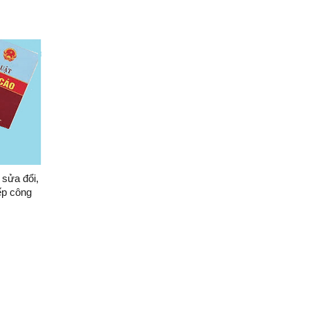
 sửa đổi,
 và Luật