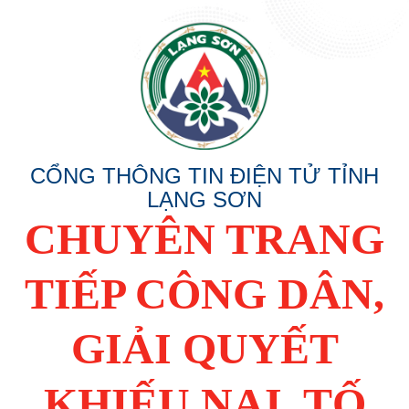
CỔNG THÔNG TIN ĐIỆN TỬ TỈNH
LẠNG SƠN
CHUYÊN TRANG
TIẾP CÔNG DÂN,
GIẢI QUYẾT
KHIẾU NẠI, TỐ