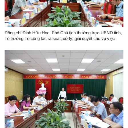
Đồng chí Đinh Hữu Học, Phó Chủ tịch thường trực UBND tỉnh,
Tổ trưởng Tổ công tác rà soát, xử lý, giải quyết các vụ việc
khiếu nại, tố cáo phức tạp về an ninh, trật tự trên địa bàn tỉnh
Lạng Sơn tổ chức đối thoại với bà Nông Thị Hoà.