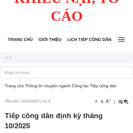
CÁO
TRANG CHỦ
GIỚI THIỆU
LỊCH TIẾP CÔNG DÂN
TIN TỨ
Toggl
naviga
:
:
Trang chủ
Thông tin chuyên ngành
Công tác Tiếp công dân
+
A
-
A
|
Thứ năm, 16/10/2025
|
16:21
A
Tiếp công dân định kỳ tháng
10/2025