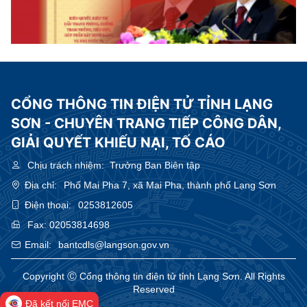
CỔNG THÔNG TIN ĐIỆN TỬ TỈNH LẠNG
SƠN - CHUYÊN TRANG TIẾP CÔNG DÂN,
GIẢI QUYẾT KHIẾU NẠI, TỐ CÁO
Chịu trách nhiệm:
Trưởng Ban Biên tập
Địa chỉ:
Phố Mai Pha 7, xã Mai Pha, thành phố Lạng Sơn
Điện thoại:
0253812605
Fax:
02053814698
Email:
bantcdls@langson.gov.vn
Copyright Ⓒ Cổng thông tin điện tử tỉnh Lạng Sơn. All Rights
Reserved
Đã kết nối EMC