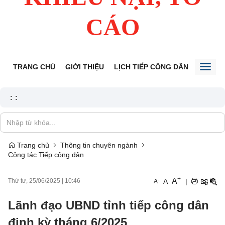
CÁO
TRANG CHỦ
GIỚI THIỆU
LỊCH TIẾP CÔNG DÂN
TIN TỨ
Toggl
naviga
:
:
Trang chủ
Thông tin chuyên ngành
Công tác Tiếp công dân
+
A
-
A
|
Thứ tư, 25/06/2025
|
10:46
A
Lãnh đạo UBND tỉnh tiếp công dân
định kỳ tháng 6/2025