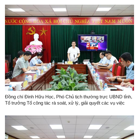
Đồng chí Đinh Hữu Học, Phó Chủ tịch thường trực UBND tỉnh,
Tổ trưởng Tổ công tác rà soát, xử lý, giải quyết các vụ việc
khiếu nại, tố cáo phức tạp về an ninh, trật tự trên địa bàn tỉnh
Lạng Sơn tổ chức đối thoại với bà Nông Thị Hoà.