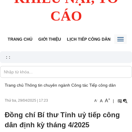
CÁO
TRANG CHỦ
GIỚI THIỆU
LỊCH TIẾP CÔNG DÂN
TIN TỨ
Toggl
naviga
:
:
Trang chủ
Thông tin chuyên ngành
Công tác Tiếp công dân
+
A
-
A
|
Thứ ba, 29/04/2025
|
17:23
A
Đồng chí Bí thư Tỉnh uỷ tiếp công
dân định kỳ tháng 4/2025