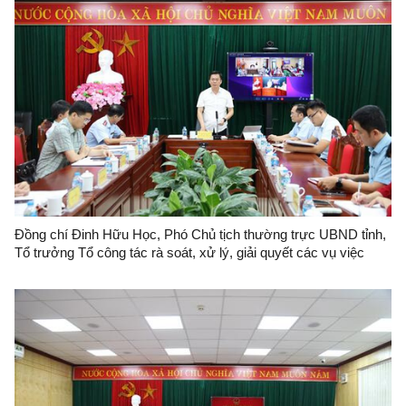
Đồng chí Đinh Hữu Học, Phó Chủ tịch thường trực UBND tỉnh,
Tổ trưởng Tổ công tác rà soát, xử lý, giải quyết các vụ việc
khiếu nại, tố cáo phức tạp về an ninh, trật tự trên địa bàn tỉnh
Lạng Sơn tổ chức đối thoại với bà Nông Thị Hoà.