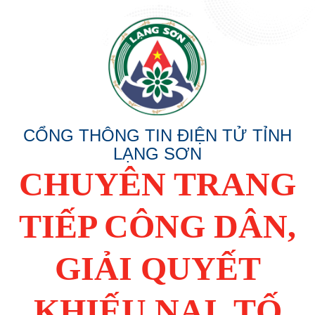
CỔNG THÔNG TIN ĐIỆN TỬ TỈNH
LẠNG SƠN
CHUYÊN TRANG
TIẾP CÔNG DÂN,
GIẢI QUYẾT
KHIẾU NẠI, TỐ