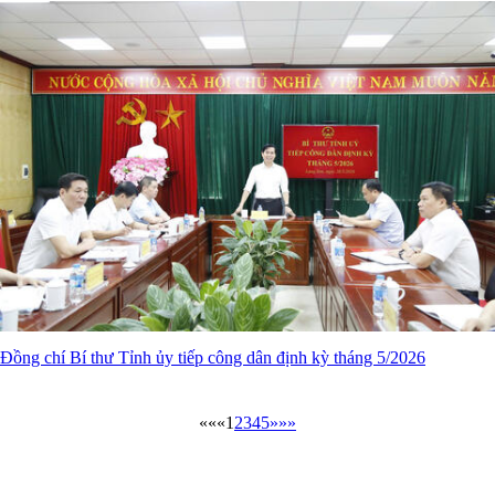
Đồng chí Bí thư Tỉnh ủy tiếp công dân định kỳ tháng 5/2026
««
«
1
2
3
4
5
»
»»