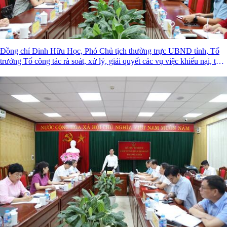
Đồng chí Đinh Hữu Học, Phó Chủ tịch thường trực UBND tỉnh, Tổ
trưởng Tổ công tác rà soát, xử lý, giải quyết các vụ việc khiếu nại, tố
cáo phức tạp về an ninh, trật tự trên địa bàn tỉnh Lạng Sơn tổ chức đối
thoại với bà Nông Thị Hoà.