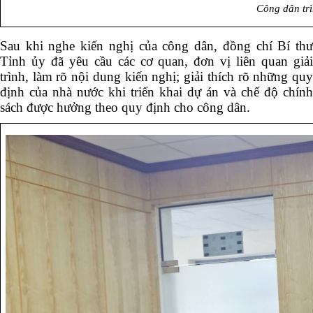
Công dân trì
Sau khi nghe kiến nghị của công dân, đồng chí Bí thư
Tỉnh ủy đã yêu cầu các cơ quan, đơn vị liên quan giải
trình, làm rõ nội dung kiến nghị; giải thích rõ những quy
định của nhà nước khi triển khai dự án và chế độ chính
sách được hưởng theo quy định cho công dân.