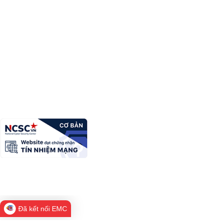
Cổng thông tin điện tử tỉnh Lạng Sơn - Chuyên
trang tiếp công dân, giải quyết khiếu nại, tố cáo
Chịu trách nhiệm:
Trưởng Ban Biên tập
Địa chỉ:
Phố Mai Pha 7, xã Mai Pha, thành phố Lạng Sơn
Điện thoại:
0253812605
Fax:
02053814698
Email:
bantcdls@langson.gov.vn
Copyright Ⓒ Cổng thông tin điện tử tỉnh Lạng Sơn. All Rights
Reserved
Đã kết nối EMC