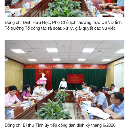
Đồng chí Đinh Hữu Học, Phó Chủ tịch thường trực UBND tỉnh,
Tổ trưởng Tổ công tác rà soát, xử lý, giải quyết các vụ việc
khiếu nại, tố cáo phức tạp về an ninh, trật tự trên địa bàn tỉnh
Lạng Sơn tổ chức đối thoại với bà Nông Thị Hoà.
Đồng chí Bí thư Tỉnh ủy tiếp công dân định kỳ tháng 6/2026