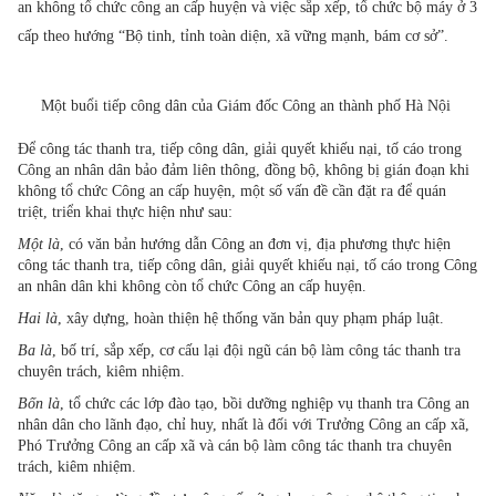
an không tổ chức công an cấp huyện và việc sắp xếp, tổ chức bộ máy ở 3
cấp theo hướng “Bộ tinh, tỉnh toàn diện, xã vững mạnh, bám cơ sở”.
Một buổi tiếp công dân của Giám đốc Công an thành phố Hà Nội
Để công tác thanh tra, tiếp công dân, giải quyết khiếu nại, tố cáo trong
Công an nhân dân bảo đảm liên thông, đồng bộ, không bị gián đoạn khi
không tổ chức Công an cấp huyện, một số vấn đề cần đặt ra để quán
triệt, triển khai thực hiện như sau:
Một là
, có văn bản hướng dẫn Công an đơn vị, địa phương thực hiện
công tác thanh tra, tiếp công dân, giải quyết khiếu nại, tố cáo trong Công
an nhân dân khi không còn tổ chức Công an cấp huyện.
Hai là
, xây dựng, hoàn thiện hệ thống văn bản quy phạm pháp luật.
Ba là
, bố trí, sắp xếp, cơ cấu lại đội ngũ cán bộ làm công tác thanh tra
chuyên trách, kiêm nhiệm.
Bốn là
, tổ chức các lớp đào tạo, bồi dưỡng nghiệp vụ thanh tra Công an
nhân dân cho lãnh đạo, chỉ huy, nhất là đối với Trưởng Công an cấp xã,
Phó Trưởng Công an cấp xã và cán bộ làm công tác thanh tra chuyên
trách, kiêm nhiệm.