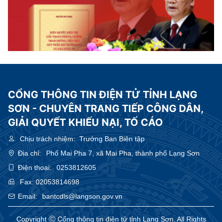
CỔNG THÔNG TIN ĐIỆN TỬ TỈNH LẠNG
SƠN - CHUYÊN TRANG TIẾP CÔNG DÂN,
GIẢI QUYẾT KHIẾU NẠI, TỐ CÁO
Chịu trách nhiệm:
Trưởng Ban Biên tập
Địa chỉ:
Phố Mai Pha 7, xã Mai Pha, thành phố Lạng Sơn
Điện thoại:
0253812605
Fax:
02053814698
Email:
bantcdls@langson.gov.vn
Copyright Ⓒ Cổng thông tin điện tử tỉnh Lạng Sơn. All Rights