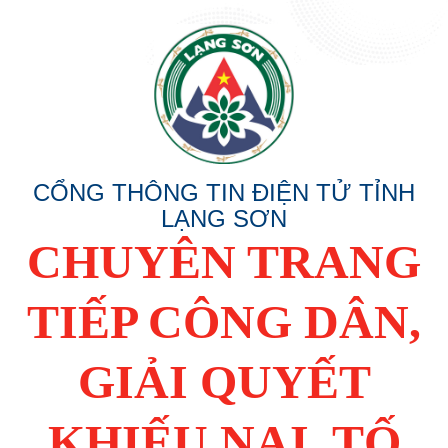
CỔNG THÔNG TIN ĐIỆN TỬ TỈNH
LẠNG SƠN
CHUYÊN TRANG
TIẾP CÔNG DÂN,
GIẢI QUYẾT
KHIẾU NẠI, TỐ