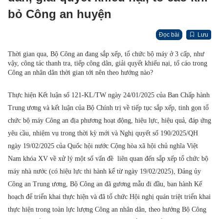
bỏ Công an huyện
Đọc bài
Lưu
Thời gian qua, Bộ Công an đang sắp xếp, tổ chức bộ máy ở 3 cấp, như
vậy, công tác thanh tra, tiếp công dân, giải quyết khiếu nại, tố cáo trong
Công an nhân dân thời gian tới nên theo hướng nào?
Thực hiện Kết luận số 121-KL/TW ngày 24/01/2025 của Ban Chấp hành
Trung ương và kết luận của Bộ Chính trị về tiếp tục sắp xếp, tinh gọn tổ
chức bộ máy Công an địa phương hoạt động, hiệu lực, hiệu quả, đáp ứng
yêu cầu, nhiệm vụ trong thời kỳ mới và Nghị quyết số 190/2025/QH
ngày 19/02/2025 của Quốc hội nước Cộng hòa xã hội chủ nghĩa Việt
Nam khóa XV về xử lý một số vấn đề liên quan đến sắp xếp tổ chức bộ
máy nhà nước (có hiệu lực thi hành kể từ ngày 19/02/2025), Đảng ủy
Công an Trung ương, Bộ Công an đã gương mẫu đi đầu, ban hành Kế
hoạch để triển khai thực hiện và đã tổ chức Hội nghị quán triệt triển khai
thực hiện trong toàn lực lượng Công an nhân dân, theo hướng Bộ Công