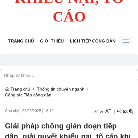
CÁO
TRANG CHỦ
GIỚI THIỆU
LỊCH TIẾP CÔNG DÂN
TIN TỨ
Toggl
naviga
:
:
Trang chủ
Thông tin chuyên ngành
Công tác Tiếp công dân
+
A
-
A
|
Chủ nhật, 23/03/2025
|
16:12
A
Giải pháp chống gián đoạn tiếp
dân, giải quyết khiếu nại, tố cáo khi