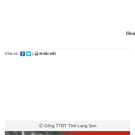
Hoà
Chia sẻ:
|
In bài viết
Ⓒ Cổng TTĐT Tỉnh Lạng Sơn