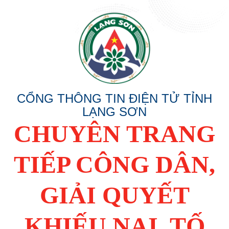
CỔNG THÔNG TIN ĐIỆN TỬ TỈNH
LẠNG SƠN
CHUYÊN TRANG
TIẾP CÔNG DÂN,
GIẢI QUYẾT
KHIẾU NẠI, TỐ